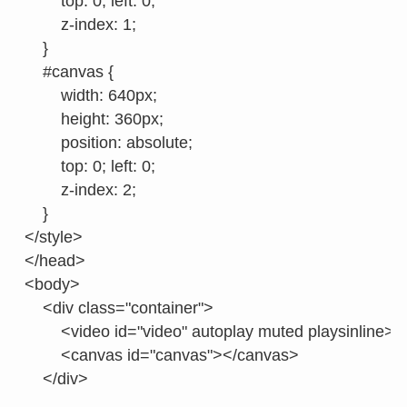
        top: 0; left: 0;

        z-index: 1;

    }

    #canvas {

        width: 640px;

        height: 360px;

        position: absolute;

        top: 0; left: 0;

        z-index: 2;

    }

</style>

</head>

<body>

    <div class="container">

        <video id="video" autoplay muted playsinline><
        <canvas id="canvas"></canvas>

    </div>
