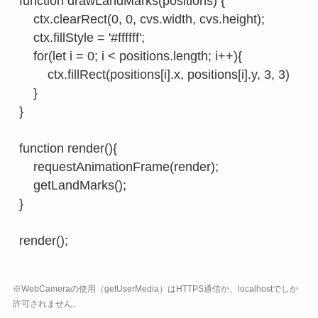
function drawLandMarks(positions) {

    ctx.clearRect(0, 0, cvs.width, cvs.height);

    ctx.fillStyle = '#ffffff';

    for(let i = 0; i < positions.length; i++){

        ctx.fillRect(positions[i].x, positions[i].y, 3, 3)

    }

}

function render(){

    requestAnimationFrame(render);

    getLandMarks();

}

※WebCameraの使用（getUserMedia）はHTTPS通信か、localhostでしか
許可されません。