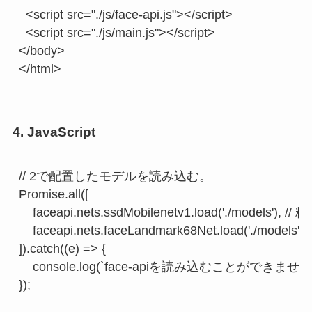
  <script src="./js/face-api.js"></script>

  <script src="./js/main.js"></script>

</body>

4. JavaScript
// 2で配置したモデルを読み込む。

Promise.all([

    faceapi.nets.ssdMobilenetv1.load('./models
    faceapi.nets.faceLandmark68Net.load('.
]).catch((e) => {

    console.log(`face-apiを読み込むことができません
});
