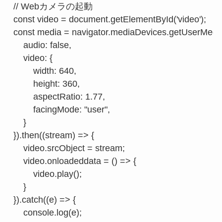
// Webカメラの起動

const video = document.getElementById('video');

const media = navigator.mediaDevices.getUserMedia
    audio: false,

    video: {

        width: 640,

        height: 360,

        aspectRatio: 1.77,

        facingMode: "user",

    }

}).then((stream) => {

    video.srcObject = stream;

    video.onloadeddata = () => {

        video.play();

    }

}).catch((e) => {

    console.log(e);
