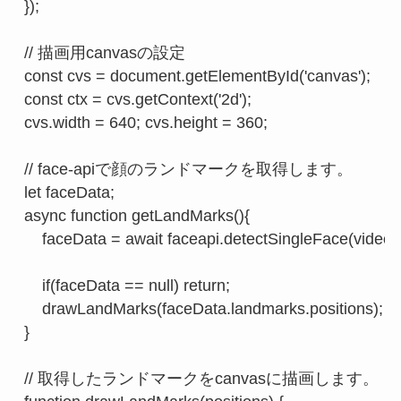
});

// 描画用canvasの設定

const cvs = document.getElementById('canvas');

const ctx = cvs.getContext('2d');

cvs.width = 640; cvs.height = 360;

// face-apiで顔のランドマークを取得します。

let faceData;

async function getLandMarks(){

    faceData = await faceapi.detectSingleFace(video
    if(faceData == null) return;

    drawLandMarks(faceData.landmarks.positions);

}

// 取得したランドマークをcanvasに描画します。
