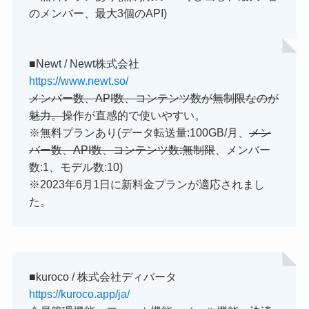
のメンバー、最大3個のAPI)
■Newt / Newt株式会社
https://www.newt.so/
メンバー数、API数、コンテンツ数が無制限なのが
魅力。
操作が直感的で使いやすい。
※無料プランあり(データ転送量:100GB/月、
メン
バー数、API数、コンテンツ数:無制限
、メンバー
数:1、モデル数:10)
※2023年6月1日に新料金プランが適応されまし
た。
■kuroco / 株式会社ディバータ
https://kuroco.app/ja/