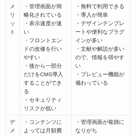
メ
・管理画面が簡
・無料で利用できる
リ
略化されている
・導入が簡単
ッ
・表示速度が速
・デザインテンプレ
ト
い
ートや便利なプラグ
・フロントエン
インが多い
ドの改修を行い
・文献や解説が多い
やすい
ので、情報を得やす
・後から一部分
い
だけをCMS導入
・プレビュー機能が
することができ
備わっている
る
・セキュリティ
リスクが低い
デ
・コンテンツに
・管理画面が複雑に
メ
よっては月額費
なりがち