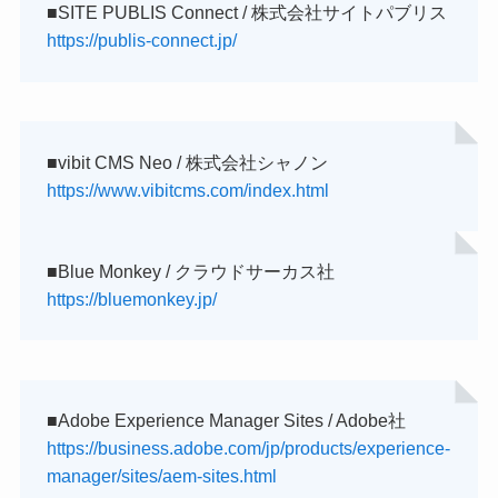
■SITE PUBLIS Connect / 株式会社サイトパブリス
https://publis-connect.jp/
■vibit CMS Neo / 株式会社シャノン
https://www.vibitcms.com/index.html
■Blue Monkey / クラウドサーカス社
https://bluemonkey.jp/
■Adobe Experience Manager Sites / Adobe社
https://business.adobe.com/jp/products/experience-
manager/sites/aem-sites.html