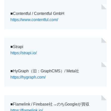
■Contentful / Contentful GmbH
https://www.contentful.com/
■Strapi
https://strapi.io/
■HyGraph（旧：GraphCMS）/ Meta社
https://hygraph.com/
■Flamelink / Firebase社→のちGoogleが買収
https://flamelink.io/