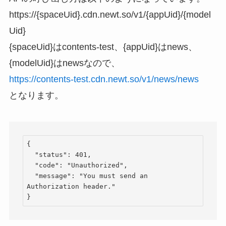
https://{spaceUid}.cdn.newt.so/v1/{appUid}/{model
Uid}
{spaceUid}はcontents-test、{appUid}はnews、
{modelUid}はnewsなので、
https://contents-test.cdn.newt.so/v1/news/news
となります。
{

  "status": 401,

  "code": "Unauthorized",

  "message": "You must send an 
Authorization header."

}