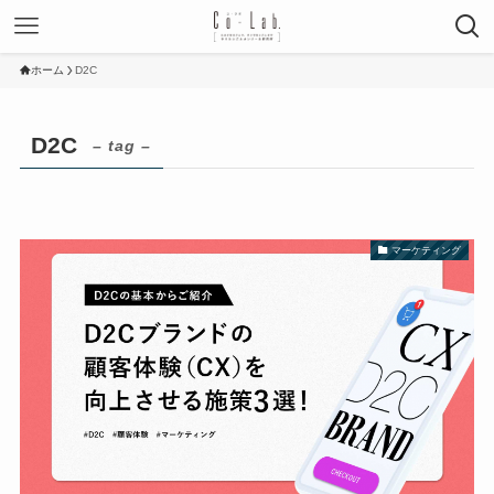
ホーム
D2C
D2C
– tag –
マーケティング