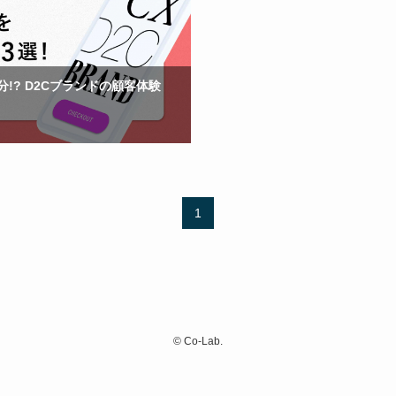
!? D2Cブランドの顧客体験
1
©
Co-Lab.