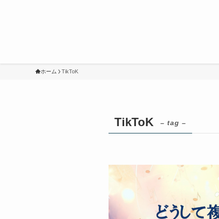
ホーム
TikToK
TikToK
– tag –