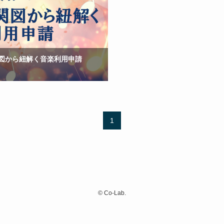
図から紐解く音楽利用申請
1
©
Co-Lab.