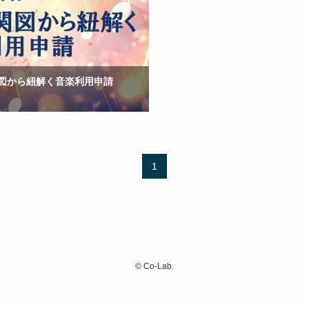
図から紐解く音楽利用申請
1
©
Co-Lab.